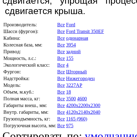
сдвигается, упрощая проце
сдвигается крыша.
Производитель:
Все
Ford
Шасси (фургон):
Все
Ford Transit 350EF
Кабина:
Все
одинарная
Колесная база, мм:
Все
3954
Привод:
Все
задний
Мощность, л.с.:
Все
155
Экологический класс:
Все
4
Фургон:
Все
Шторный
Надстройка:
Все
Нижегородец
Модель:
Все
3227АР
Объем, м.куб.:
Все
18
Полная масса, кг:
Все
3500
4600
Габариты внеш., мм:
Все
4200x2200x2300
Внутр. габариты, мм:
Все
4120x2140x2040
Грузоподъемность, кг:
Все
1165 (960)
Погрузочная высота, мм:
Все
975
Сортировать по:
умолчани