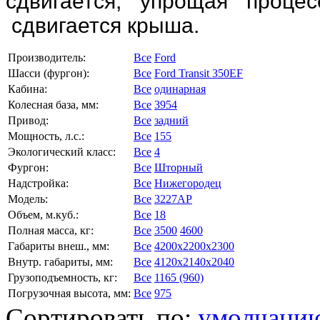
сдвигается, упрощая проце
сдвигается крыша.
Производитель:
Все
Ford
Шасси (фургон):
Все
Ford Transit 350EF
Кабина:
Все
одинарная
Колесная база, мм:
Все
3954
Привод:
Все
задний
Мощность, л.с.:
Все
155
Экологический класс:
Все
4
Фургон:
Все
Шторный
Надстройка:
Все
Нижегородец
Модель:
Все
3227АР
Объем, м.куб.:
Все
18
Полная масса, кг:
Все
3500
4600
Габариты внеш., мм:
Все
4200x2200x2300
Внутр. габариты, мм:
Все
4120x2140x2040
Грузоподъемность, кг:
Все
1165 (960)
Погрузочная высота, мм:
Все
975
Сортировать по:
умолчани