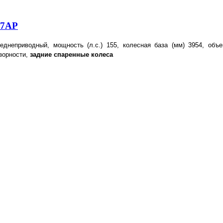
27АР
неднеприводный,
мощность (л.с.)
155,
колесная база (мм) 3954, объе
зорности,
задние спаренные колеса