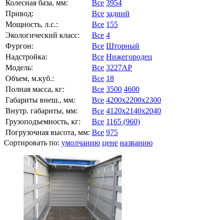
Колесная база, мм:
Все
3954
Привод:
Все
задний
Мощность, л.с.:
Все
155
Экологический класс:
Все
4
Фургон:
Все
Шторный
Надстройка:
Все
Нижегородец
Модель:
Все
3227АР
Объем, м.куб.:
Все
18
Полная масса, кг:
Все
3500
4600
Габариты внеш., мм:
Все
4200x2200x2300
Внутр. габариты, мм:
Все
4120x2140x2040
Грузоподъемность, кг:
Все
1165 (960)
Погрузочная высота, мм:
Все
975
Сортировать по:
умолчанию
цене
названию