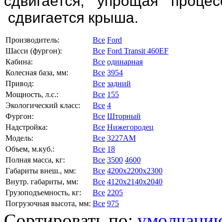
сдвигается, упрощая проце
сдвигается крыша.
Производитель:
Все
Ford
Шасси (фургон):
Все
Ford Transit 460EF
Кабина:
Все
одинарная
Колесная база, мм:
Все
3954
Привод:
Все
задний
Мощность, л.с.:
Все
155
Экологический класс:
Все
4
Фургон:
Все
Шторный
Надстройка:
Все
Нижегородец
Модель:
Все
3227АМ
Объем, м.куб.:
Все
18
Полная масса, кг:
Все
3500
4600
Габариты внеш., мм:
Все
4200x2200x2300
Внутр. габариты, мм:
Все
4120x2140x2040
Грузоподъемность, кг:
Все
2205
Погрузочная высота, мм:
Все
975
Сортировать по:
умолчани