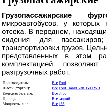
Грузопассажирские фург
микроавтобусов, у которых
отсека. В переднем, находящ
сидения для пассажиров;
транспортировки грузов. Цель
представленных в этом ра
комплектацией позволяют 
разгрузочных работ.
Производитель:
Все
Ford
Шасси (фургон):
Все
Ford Transit Van 350 LWB
Колесная база, мм:
Все
3750
Привод:
Все
задний
Мощность, л.с.:
Все
155