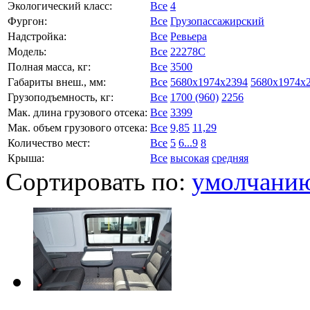
Экологический класс:
Все
4
Фургон:
Все
Грузопассажирский
Надстройка:
Все
Ревьера
Модель:
Все
22278C
Полная масса, кг:
Все
3500
Габариты внеш., мм:
Все
5680x1974x2394
5680x1974x
Грузоподъемность, кг:
Все
1700 (960)
2256
Мак. длина грузового отсека:
Все
3399
Мак. объем грузового отсека:
Все
9,85
11,29
Количество мест:
Все
5
6...9
8
Крыша:
Все
высокая
средняя
Сортировать по:
умолчани