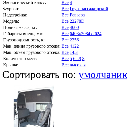
Экологический класс:
Все
4
Фургон:
Все
Грузопассажирский
Надстройка:
Все
Ревьера
Модель:
Все
22278D
Полная масса, кг:
Все
4600
Габариты внеш., мм:
Все
6403x2084x2624
Грузоподъемность, кг:
Все
2256
Мак. длина грузового отсека:
Все
4122
Мак. объем грузового отсека:
Все
14,3
Количество мест:
Все
5
6...9
8
Крыша:
Все
высокая
Сортировать по:
умолчани