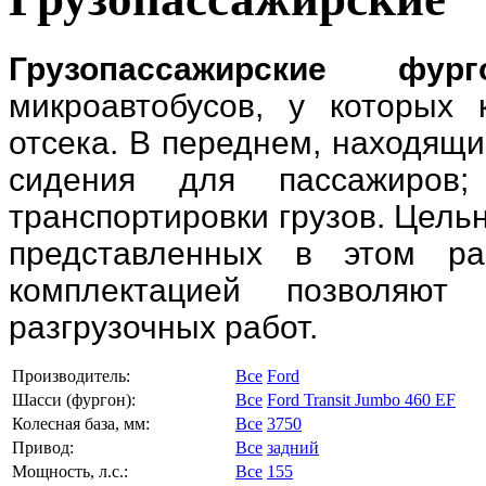
Грузопассажирские фург
микроавтобусов, у которых
отсека. В переднем, находящ
сидения для пассажиров;
транспортировки грузов. Цель
представленных в этом ра
комплектацией позволяют 
разгрузочных работ.
Производитель:
Все
Ford
Шасси (фургон):
Все
Ford Transit Jumbo 460 EF
Колесная база, мм:
Все
3750
Привод:
Все
задний
Мощность, л.с.:
Все
155