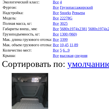
Экологический класс:
Все
4
Фургон:
Все
Грузопассажирский
Надстройка:
Все
Snoeks
Ревьера
Модель:
Все
22278G
Полная масса, кг:
Все
3025
Габариты внеш., мм:
Все
5680x1974x2381
5680x1974x
Грузоподъемность, кг:
Все
1300 (960)
Мак. длина грузового отсека:
Все
3399
Мак. объем грузового отсека:
Все
10,45
11,89
Количество мест:
Все
5
6...9
Крыша:
Все
высокая
средняя
Сортировать по:
умолчани