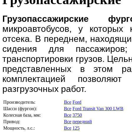
Грузопассажирские фург
микроавтобусов, у которых
отсека. В переднем, находящ
сидения для пассажиров;
транспортировки грузов. Цель
представленных в этом ра
комплектацией позволяют 
разгрузочных работ.
Производитель:
Все
Ford
Шасси (фургон):
Все
Ford Transit Van 300 LWB
Колесная база, мм:
Все
3750
Привод:
Все
передний
Мощность, л.с.:
Все
125