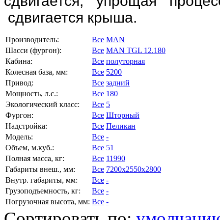
сдвигается, упрощая проце
сдвигается крыша.
Производитель:
Все
MAN
Шасси (фургон):
Все
MAN TGL 12.180
Кабина:
Все
полуторная
Колесная база, мм:
Все
5200
Привод:
Все
задний
Мощность, л.с.:
Все
180
Экологический класс:
Все
5
Фургон:
Все
Шторный
Надстройка:
Все
Пеликан
Модель:
Все
-
Объем, м.куб.:
Все
51
Полная масса, кг:
Все
11990
Габариты внеш., мм:
Все
7200x2550x2800
Внутр. габариты, мм:
Все
-
Грузоподъемность, кг:
Все
-
Погрузочная высота, мм:
Все
-
Сортировать по:
умолчани