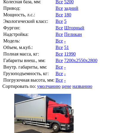
Колесная база, мм:
Все
5200
Привод:
Все
задний
Мощность, л.с.:
Все
180
Экологический класс:
Все
5
Фургон:
Все
Шторный
Надстройка:
Все
Пеликан
Модель:
Все
-
Объем, м.куб.:
Все
51
Полная масса, кг:
Все
11990
Габариты внеш., мм:
Все
7200x2550x2800
Внутр. габариты, мм:
Все
-
Грузоподъемность, кг:
Все
-
Погрузочная высота, мм:
Все
-
Сортировать по:
умолчанию
цене
названию