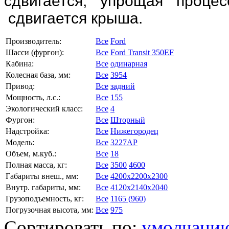
сдвигается, упрощая проце
сдвигается крыша.
Производитель:
Все
Ford
Шасси (фургон):
Все
Ford Transit 350EF
Кабина:
Все
одинарная
Колесная база, мм:
Все
3954
Привод:
Все
задний
Мощность, л.с.:
Все
155
Экологический класс:
Все
4
Фургон:
Все
Шторный
Надстройка:
Все
Нижегородец
Модель:
Все
3227АР
Объем, м.куб.:
Все
18
Полная масса, кг:
Все
3500
4600
Габариты внеш., мм:
Все
4200x2200x2300
Внутр. габариты, мм:
Все
4120x2140x2040
Грузоподъемность, кг:
Все
1165 (960)
Погрузочная высота, мм:
Все
975
Сортировать по:
умолчани