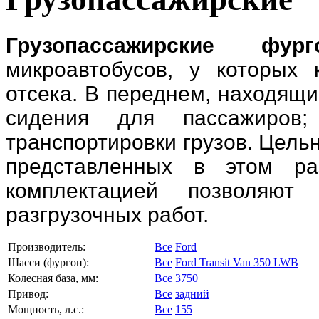
Грузопассажирские фург
микроавтобусов, у которых
отсека. В переднем, находящ
сидения для пассажиров;
транспортировки грузов. Цель
представленных в этом ра
комплектацией позволяют 
разгрузочных работ.
Производитель:
Все
Ford
Шасси (фургон):
Все
Ford Transit Van 350 LWB
Колесная база, мм:
Все
3750
Привод:
Все
задний
Мощность, л.с.:
Все
155