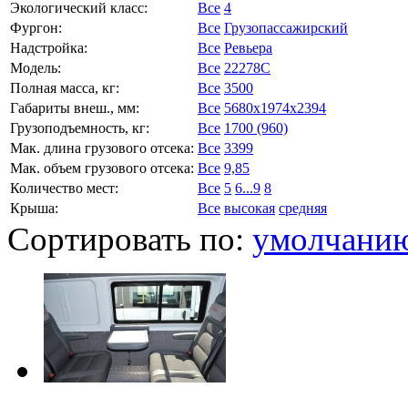
Экологический класс:
Все
4
Фургон:
Все
Грузопассажирский
Надстройка:
Все
Ревьера
Модель:
Все
22278C
Полная масса, кг:
Все
3500
Габариты внеш., мм:
Все
5680x1974x2394
Грузоподъемность, кг:
Все
1700 (960)
Мак. длина грузового отсека:
Все
3399
Мак. объем грузового отсека:
Все
9,85
Количество мест:
Все
5
6...9
8
Крыша:
Все
высокая
средняя
Сортировать по:
умолчани