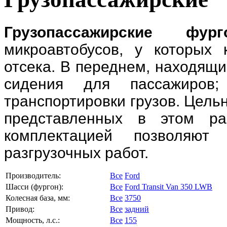
Грузопассажирские фург
микроавтобусов, у которых
отсека. В переднем, находящ
сидения для пассажиров;
транспортировки грузов. Цель
представленных в этом ра
комплектацией позволяют 
разгрузочных работ.
Производитель:
Все
Ford
Шасси (фургон):
Все
Ford Transit Van 350 LWB
Колесная база, мм:
Все
3750
Привод:
Все
задний
Мощность, л.с.:
Все
155