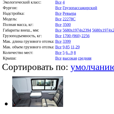
Экологический класс:
Все
4
Фургон:
Все
Грузопассажирский
Надстройка:
Все
Ревьера
Модель:
Все
22278C
Полная масса, кг:
Все
3500
Габариты внеш., мм:
Все
5680x1974x2394
5680x1974x
Грузоподъемность, кг:
Все
1700 (960)
2256
Мак. длина грузового отсека:
Все
3399
Мак. объем грузового отсека:
Все
9,85
11,29
Количество мест:
Все
5
6...9
8
Крыша:
Все
высокая
средняя
Сортировать по:
умолчани